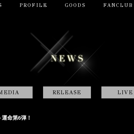
S
PROFILE
GOODS
FANCLUB
MEDIA
RELEASE
LIVE
ト運命第6弾！