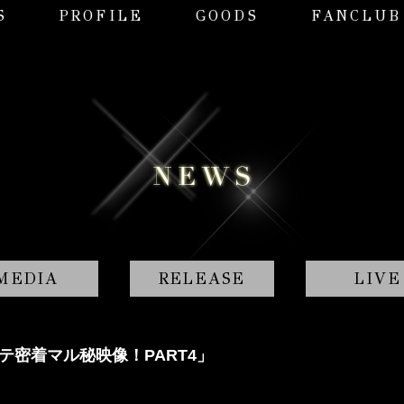
S
PROFILE
GOODS
FANCLUB
MEDIA
RELEASE
LIVE
Mステ密着マル秘映像！PART4」