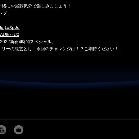
一緒にお屠蘇気分で楽しみましょう！
リング」
Bgj1qXp0o
yAUlhxzU0
！2022新春4時間スペシャル」
ァミリーの龍玄とし、今回のチャレンジは！？ご期待ください！！