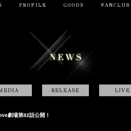
S
PROFILE
GOODS
FANCLUB
MEDIA
RELEASE
LIVE
love劇場第82話公開！