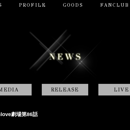
S
PROFILE
GOODS
FANCLUB
MEDIA
RELEASE
LIVE
hlove劇場第86話