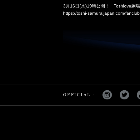
3月16日(水)19時公開！ Toshlov
https://toshi-samuraijapan.com/fanclub
OFFICIAL :