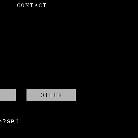
CONTACT
OTHER
？SP！