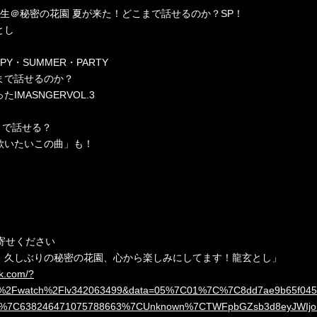
コ生＠秘密の花園 夏が来た！どこまで話せるのか？SP！
とし
Y・SUMMER・PARTY
まで話せるのか？
MASNGERVOL.3
まで話せる？
歌いたいこの曲」も！
寄せください
』久しぶりの秘密の花園、心から楽しみにしてます！龍玄とし」
ok.com/?
o.jp%2Fwatch%2Flv342063499&data=05%7C01%7C%7C8dd7ae9b65f04
%7C638246471075788663%7CUnknown%7CTWFpbGZsb3d8eyJWIjoiM