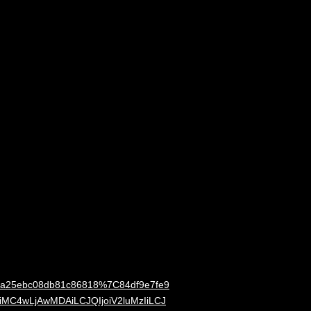
5a25ebc08db81c86818%7C84df9e7fe9
C4wLjAwMDAiLCJQIjoiV2luMzIiLCJ