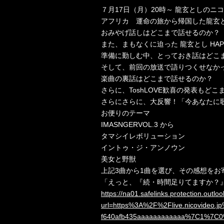
７月17日（月）20時～ 龍玄としのニ
アフリカ 運命の旅から帰国した龍玄
おみやげ話しはどこまで話せるのか？
また、まもなくに迫った 龍玄とし HAPP
準備に勤しむ中、とっておき話はどこ
そして、前回の放送で語りつくせなかったI
楽曲の裏話はどこまで話せるのか？
さらに、ToshLOVE歓喜の発表もどこ
さらにさらに、大反響！「今あなたに
お便りのテーマ
IMASNGERVOL.3 から
タマシイレボリューション
イントゥ・ジ・アンノウン
美女と野獣
上記3曲から1曲を選び、その感想をお
「えっと、『続・時間足りてますか？
https://na01.safelinks.protection.outlo
url=https%3A%2F%2Flive.nicovide
f640afb435aaaaaaaaaaaa%7C1%7C0