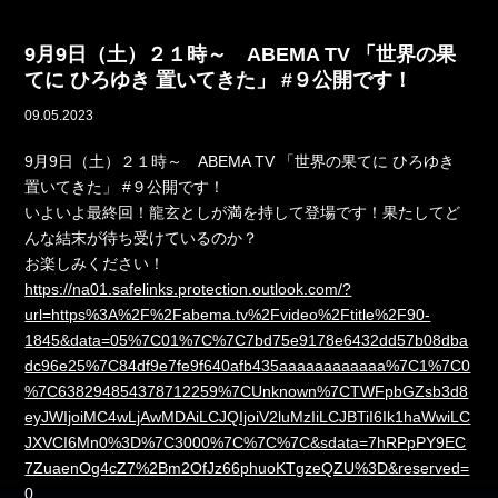
9月9日（土）２１時～ ABEMA TV 「世界の果
てに ひろゆき 置いてきた」 #９公開です！
09.05.2023
9月9日（土）２１時～ ABEMA TV 「世界の果てに ひろゆき
置いてきた」 #９公開です！
いよいよ最終回！龍玄としが満を持して登場です！果たしてど
んな結末が待ち受けているのか？
お楽しみください！
https://na01.safelinks.protection.outlook.com/?
url=https%3A%2F%2Fabema.tv%2Fvideo%2Ftitle%2F90-
1845&data=05%7C01%7C%7C7bd75e9178e6432dd57b08dba
dc96e25%7C84df9e7fe9f640afb435aaaaaaaaaaaa%7C1%7C0
%7C638294854378712259%7CUnknown%7CTWFpbGZsb3d8
eyJWIjoiMC4wLjAwMDAiLCJQIjoiV2luMzIiLCJBTiI6Ik1haWwiLC
JXVCI6Mn0%3D%7C3000%7C%7C%7C&sdata=7hRPpPY9EC
7ZuaenOg4cZ7%2Bm2OfJz66phuoKTgzeQZU%3D&reserved=
0