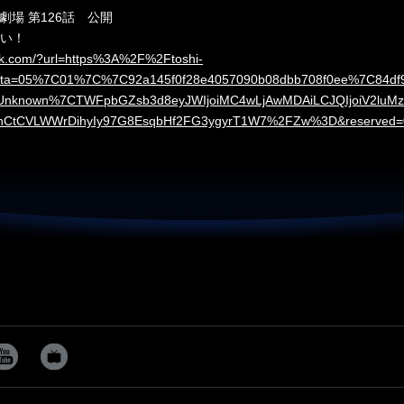
E劇場 第126話 公開
さい！
look.com/?url=https%3A%2F%2Ftoshi-
ata=05%7C01%7C%7C92a145f0f28e4057090b08dbb708f0ee%7C84df
known%7CTWFpbGZsb3d8eyJWIjoiMC4wLjAwMDAiLCJQIjoiV2luMzI
tCVLWWrDihyIy97G8EsqbHf2FG3ygyrT1W7%2FZw%3D&reserved=