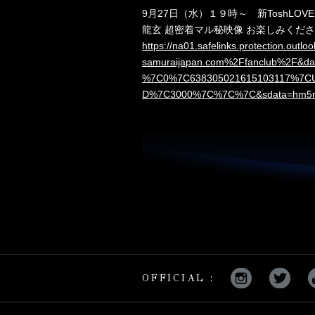
9月27日（水）１９時～ 新ToshLOV
龍玄 超密着マル秘映像 お楽しみくだ
https://na01.safelinks.protection.out
samuraijapan.com%2Ffanclub%2F&d
%7C0%7C638305021615103117%7CUn
D%7C3000%7C%7C%7C&sdata=hm5nC
OFFICIAL :