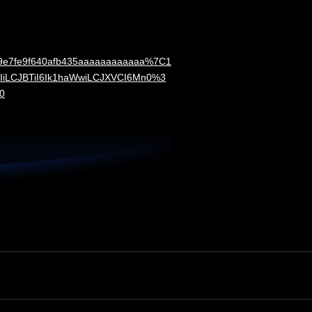
9e7fe9f640afb435aaaaaaaaaaaa%7C1
iLCJBTiI6Ik1haWwiLCJXVCI6Mn0%3
0