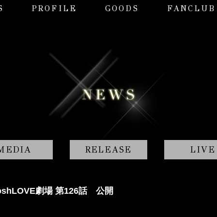
S
PROFILE
GOODS
FANCLUB
MEDIA
RELEASE
LIVE
shLOVE劇場 第126話 公開