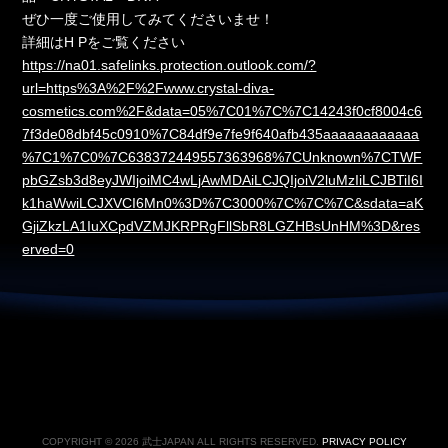
ぜひ一度ご使用してみてくださいませ！
詳細はH Pをご覧ください
https://na01.safelinks.protection.outlook.com/?
url=https%3A%2F%2Fwww.crystal-diva-
cosmetics.com%2F&data=05%7C01%7C%7C14243f0cf8004c6
7f3de08dbf45c0910%7C84df9e7fe9f640afb435aaaaaaaaaaaa
%7C1%7C0%7C638372449557363968%7CUnknown%7CTWF
pbGZsb3d8eyJWIjoiMC4wLjAwMDAiLCJQIjoiV2luMzIiLCJBTiI6I
k1haWwiLCJXVCI6Mn0%3D%7C3000%7C%7C%7C&sdata=aK
GjiZkzLA1IuXCpdVZMJKRPRgFllSbR8LGZHBsUnHM%3D&res
erved=0
COPYRIGHT © 2026 武士JAPAN ALL RIGHTS RESERVED.
PRIVACY POLICY