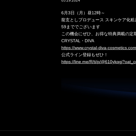
05.29.2024
6月3日（月）昼12時～
龍玄としプロデュース スキンケア化粧品 
59まででございます
この機会にぜひ、お得な特典満載の定
CRYSTAL・DIVA
https://www.crystal-diva-cosmetics.com
公式ライン登録もぜひ！
https://line.me/R/ti/p/@610ykqgj?oat_c