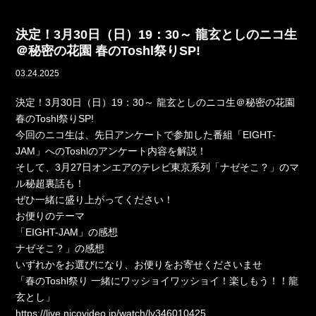
決定！3月30日（日）19：30～ 龍玄としのニコ生
＠秘密の花園 春のToshl祭りSP!
03.24.2025
決定！3月30日（日）19：30～ 龍玄としのニコ生＠秘密の花園
春のToshl祭りSP!
今回のニコ生は、先日アンケートで参加した番組「EIGHT-
JAM」へのToshlのアンケート内容を解説！
そして、3月27日オンエアのテレビ東京系列「ナゼそこ？」のマ
ル秘超裏話も！
ぜひ一緒に盛り上がってください！
お便りのテーマ
「EIGHT-JAM」の感想
ナゼそこ？」の感想
いずれかをお選びになり、お便りをお寄せくださいませ
「春のToshl祭り 一緒にワッショイワッショイ！楽しもう！！龍
玄とし」
https://live.nicovideo.jp/watch/lv346010425