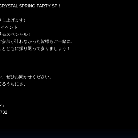
AL SPRING PARTY SP！
申し上げます）
たイベント
振り返るスペシャル！
ご参加が叶わなかった皆様もご一緒に、
しとともに振り返って参りましょう！
ン、ぜひお聞かせください。
てるうちにさ、
ン」
3732