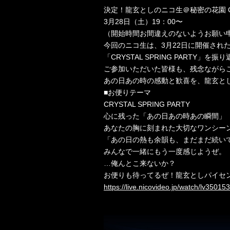
決定！龍玄としのニコ生＠秘密の花園 CRYST
3月28日（土）19：00〜
（開始時間お間違えのないようお願い
今回のニコ生は、3月22日に開催され
「CRYSTAL SPRING PARTY」を
ご参加いただいた皆様も、残念ながら
あの日あの時の感動と歓喜を、龍玄と
■お便りテーマ
CRYSTAL SPRING PARTY
心に残った「あの日あの時あの瞬間」
あなたの胸に刻まれた大切なワンシー
「あの日の熱も余韻も、まだまだ続い
みんなで一緒にもう一度感じようぜ。
…俺んとこ来ないか？
お便りも待ってるぜ！龍玄としパイセ
https://live.nicovideo.jp/watch/lv35015